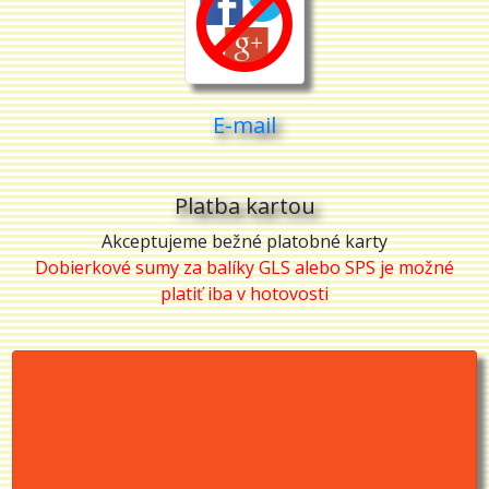
E-mail
Platba kartou
Akceptujeme bežné platobné karty
Dobierkové sumy za balíky GLS alebo SPS je možné
platiť iba v hotovosti