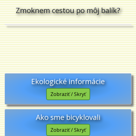
Zmoknem cestou po môj balík?
Ekologické informácie
Zobraziť / Skryť
Ako sme bicyklovali
Zobraziť / Skryť