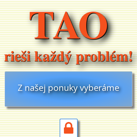
TAO
rieši každý problém!
Z našej ponuky vyberáme